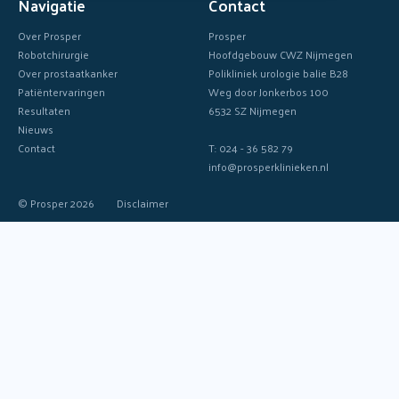
Navigatie
Contact
Over Prosper
Prosper
Robotchirurgie
Hoofdgebouw CWZ Nijmegen
Over prostaatkanker
Polikliniek urologie balie B28
Patiëntervaringen
Weg door Jonkerbos 100
Resultaten
6532 SZ Nijmegen
Nieuws
Contact
T: 024 - 36 582 79
info@prosperklinieken.nl
© Prosper 2026
Disclaimer