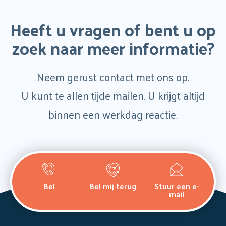
paginering
Heeft u vragen of bent u op
zoek naar meer informatie?
Neem gerust contact met ons op.
U kunt te allen tijde mailen. U krijgt altijd
binnen een werkdag reactie.
Bel
Bel mij terug
Stuur een e-
mail