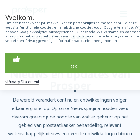
Welkom!
Om het bezoek voor jou makkelijker en persoonlijker te maken gebruikt onze
website functionele cookies en analytische cookies (door Google Analytics). Wi
Over Prosper
hebben Google Analytics privacyvriendelijk ingesteld. We verzamelen daarme
Home
→
onderzoek Prosperklinieken
enkel informatie over het gebruik van de website om deze te analyseren en te
verbeteren. Privacygevoelige informatie wordt niet meegenomen.
Robotchirurgie
Over prostaatkanker
OK
Nieuws en updates van
Patiëntervaringen
Prosper
> Privacy Statement
Resultaten
De wereld verandert continu en ontwikkelingen volgen
Nieuws
elkaar erg snel op. Op onze Nieuwspagina houden we u
daarom graag op de hoogte van wat er gebeurt op het
Contact
gebied van prostaatkanker behandeling, relevant
wetenschappelijk nieuws en over de ontwikkelingen binnen
Zoeken