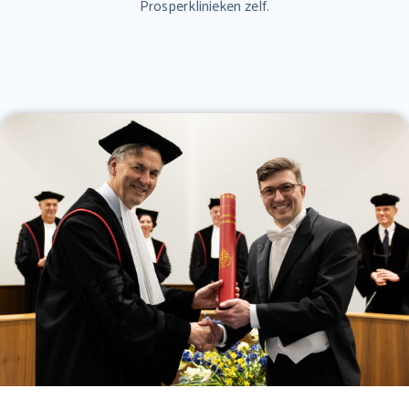
Prosperklinieken zelf.
naar:
Koploperziekenhuis
Veelgestelde vragen