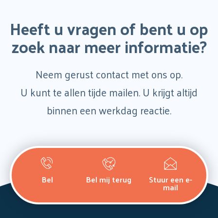
paginering
Heeft u vragen of bent u op
zoek naar meer informatie?
Neem gerust contact met ons op.
U kunt te allen tijde mailen. U krijgt altijd
binnen een werkdag reactie.
Bel
Bel mij terug
Stuur een e-
mail