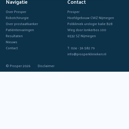
Navigatie
Contact
Over Prosper
Prosper
Robotchirurgie
Hoofdgebouw CWZ Nijmegen
Over prostaatkanker
Polikliniek urologie balie B28
Patiëntervaringen
Weg door Jonkerbos 100
Resultaten
6532 SZ Nijmegen
Nieuws
Contact
T: 024 - 36 582 79
info@prosperklinieken.nl
© Prosper 2026
Disclaimer