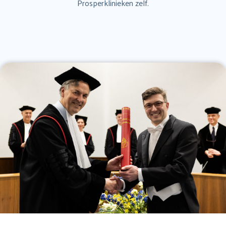
Prosperklinieken zelf.
naar:
Koploperziekenhuis
Veelgestelde vragen