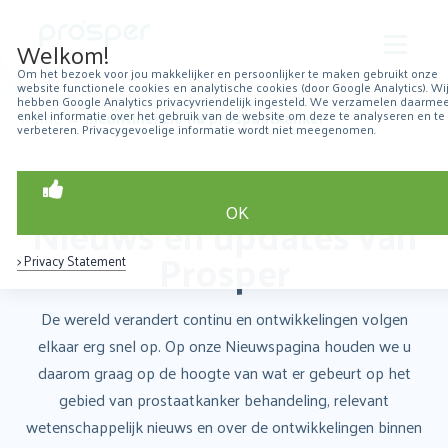
Welkom!
Om het bezoek voor jou makkelijker en persoonlijker te maken gebruikt onze
website functionele cookies en analytische cookies (door Google Analytics). Wi
Over Prosper
hebben Google Analytics privacyvriendelijk ingesteld. We verzamelen daarme
Home
→
incontinentie na prospaatkanker
enkel informatie over het gebruik van de website om deze te analyseren en te
verbeteren. Privacygevoelige informatie wordt niet meegenomen.
Robotchirurgie
Over prostaatkanker
OK
Nieuws en updates van
Patiëntervaringen
Prosper
> Privacy Statement
Resultaten
De wereld verandert continu en ontwikkelingen volgen
Nieuws
elkaar erg snel op. Op onze Nieuwspagina houden we u
daarom graag op de hoogte van wat er gebeurt op het
Contact
gebied van prostaatkanker behandeling, relevant
wetenschappelijk nieuws en over de ontwikkelingen binnen
Zoeken