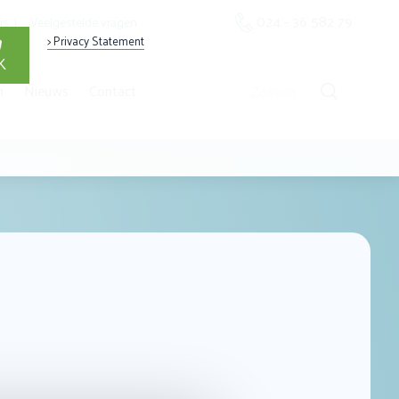
024 - 36 582 79
is
Veelgestelde vragen
> Privacy Statement
K
Zoeken
n
Nieuws
Contact
naar: