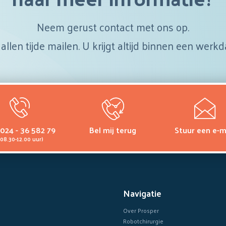
Neem gerust contact met ons op.
allen tijde mailen. U krijgt altijd binnen een werkd
l
024 - 36 582 79
Bel mij terug
Stuur een e-m
(08.30-12.00 uur)
Navigatie
Over Prosper
Robotchirurgie