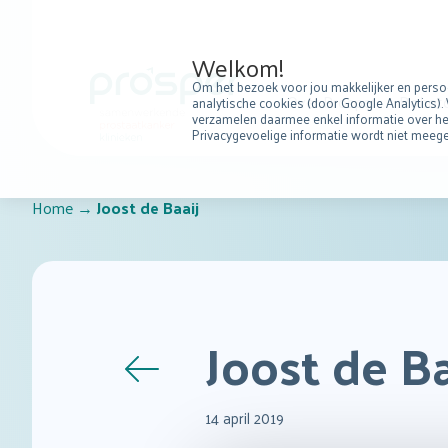
Welkom!
Om het bezoek voor jou makkelijker en persoo
Over Prosper
Robotc
analytische cookies (door Google Analytics). 
verzamelen daarmee enkel informatie over het
Privacygevoelige informatie wordt niet mee
Home
→
Joost de Baaij
Joost de Ba
Terug
naar
14 april 2019
vorige