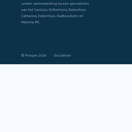
unieke samenwerking tussen specialisten
van het Canisius Wilhelmina Ziekenhuis,
Catharina Ziekenhuis, Radboudumc en
Máxima MC.
© Prosper 2026
Disclaimer