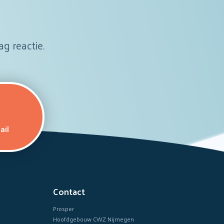
ag reactie.
ail
Contact
Prosper
Hoofdgebouw CWZ Nijmegen