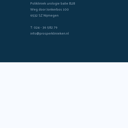
Polikliniek urologie balie B28
Weg door Jonkerbos 100
6532 SZ Nijmegen
T: 024 - 36 582 79
info@prosperklinieken.nl