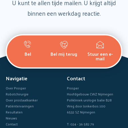
U kunt te allen tijde mailen. U krijgt altijd
binnen een werkdag reactie.
Bel
Bel mij terug
Stuur een e-
mail
Navigatie
Contact
Over Prosper
Prosper
Robotchirurgie
Hoofdgebouw CWZ Nijmegen
Over prostaatkanker
Polikliniek urologie balie B28
Patiëntervaringen
Weg door Jonkerbos 100
Resultaten
6532 SZ Nijmegen
Nieuws
Contact
T: 024 - 36 582 79