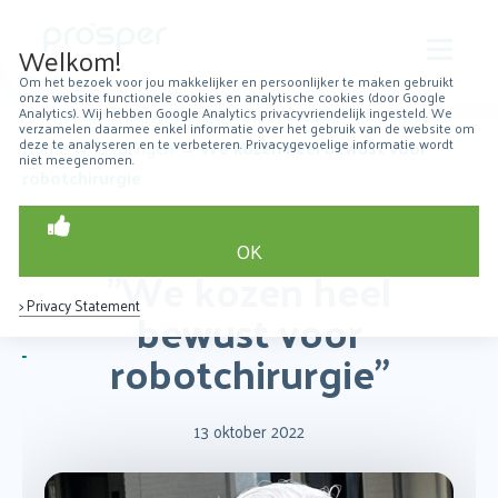
Welkom!
Om het bezoek voor jou makkelijker en persoonlijker te maken gebruikt
onze website functionele cookies en analytische cookies (door Google
Over Prosper
Analytics). Wij hebben Google Analytics privacyvriendelijk ingesteld. We
verzamelen daarmee enkel informatie over het gebruik van de website om
deze te analyseren en te verbeteren. Privacygevoelige informatie wordt
Home
→
Ervaringen
→
We kozen heel bewust voor
niet meegenomen.
Robotchirurgie
robotchirurgie
Over prostaatkanker
OK
Patiëntervaringen
"We kozen heel
> Privacy Statement
bewust voor
Resultaten
robotchirurgie"
erug
Nieuws
aar
Contact
orige
13 oktober 2022
agina
Zoeken