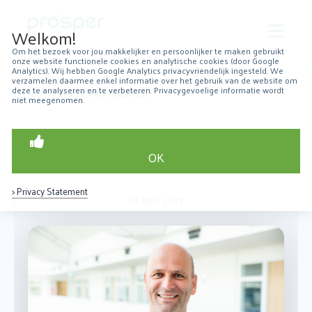
Welkom!
Om het bezoek voor jou makkelijker en persoonlijker te maken gebruikt
onze website functionele cookies en analytische cookies (door Google
Over Prosper
Analytics). Wij hebben Google Analytics privacyvriendelijk ingesteld. We
verzamelen daarmee enkel informatie over het gebruik van de website om
deze te analyseren en te verbeteren. Privacygevoelige informatie wordt
Home
→
Hans van Maanen
niet meegenomen.
Robotchirurgie
Over prostaatkanker
Hans van Maanen
OK
Patiëntervaringen
> Privacy Statement
Resultaten
14 april 2019
erug
aar
Nieuws
orige
Contact
agina
Zoeken