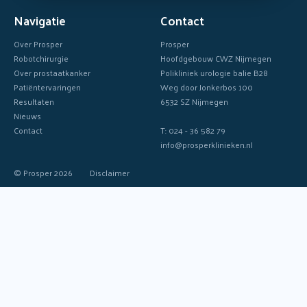
Navigatie
Contact
Over Prosper
Prosper
Robotchirurgie
Hoofdgebouw CWZ Nijmegen
Over prostaatkanker
Polikliniek urologie balie B28
Patiëntervaringen
Weg door Jonkerbos 100
Resultaten
6532 SZ Nijmegen
Nieuws
Contact
T: 024 - 36 582 79
info@prosperklinieken.nl
© Prosper 2026
Disclaimer