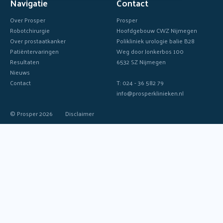
Navigatie
Contact
Over Prosper
Prosper
Robotchirurgie
Hoofdgebouw CWZ Nijmegen
Over prostaatkanker
Polikliniek urologie balie B28
Patiëntervaringen
Weg door Jonkerbos 100
Resultaten
6532 SZ Nijmegen
Nieuws
Contact
T: 024 - 36 582 79
info@prosperklinieken.nl
© Prosper 2026
Disclaimer