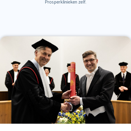
Prosperklinieken zelf.
naar:
Koploperziekenhuis
Veelgestelde vragen