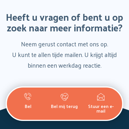
paginering
Heeft u vragen of bent u op
zoek naar meer informatie?
Neem gerust contact met ons op.
U kunt te allen tijde mailen. U krijgt altijd
binnen een werkdag reactie.
Bel
Bel mij terug
Stuur een e-
mail