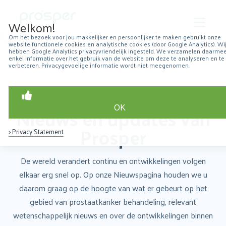
Welkom!
Om het bezoek voor jou makkelijker en persoonlijker te maken gebruikt onze
website functionele cookies en analytische cookies (door Google Analytics). Wi
Over Prosper
hebben Google Analytics privacyvriendelijk ingesteld. We verzamelen daarme
Home
→
AI en prostaatkanker
enkel informatie over het gebruik van de website om deze te analyseren en te
verbeteren. Privacygevoelige informatie wordt niet meegenomen.
Robotchirurgie
Over prostaatkanker
OK
Nieuws en updates van
Patiëntervaringen
Prosper
> Privacy Statement
Resultaten
De wereld verandert continu en ontwikkelingen volgen
Nieuws
elkaar erg snel op. Op onze Nieuwspagina houden we u
daarom graag op de hoogte van wat er gebeurt op het
Contact
gebied van prostaatkanker behandeling, relevant
wetenschappelijk nieuws en over de ontwikkelingen binnen
Zoeken