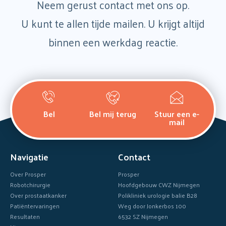
Neem gerust contact met ons op.
U kunt te allen tijde mailen. U krijgt altijd
binnen een werkdag reactie.
Bel
Bel mij terug
Stuur een e-
mail
Navigatie
Contact
Over Prosper
Prosper
Robotchirurgie
Hoofdgebouw CWZ Nijmegen
Over prostaatkanker
Polikliniek urologie balie B28
Patiëntervaringen
Weg door Jonkerbos 100
Resultaten
6532 SZ Nijmegen