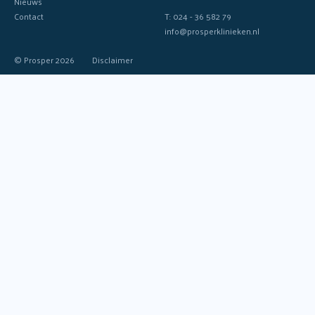
Nieuws
Contact
T: 024 - 36 582 79
info@prosperklinieken.nl
© Prosper 2026
Disclaimer