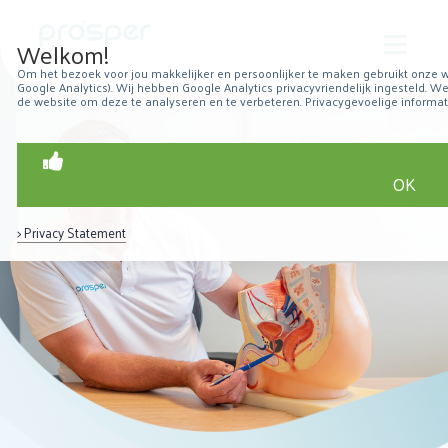
Welkom!
Om het bezoek voor jou makkelijker en persoonlijker te maken gebruikt onze w
Google Analytics). Wij hebben Google Analytics privacyvriendelijk ingesteld. 
Over Prosper
de website om deze te analyseren en te verbeteren. Privacygevoelige inform
Robotchirurgie
OK
Over prostaatkanker
Home
→
Over prostaatkanker
> Privacy Statement
Patiëntervaringen
Resultaten
Nieuws
Contact
Zoeken