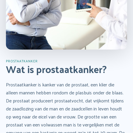
PROSTAATKANKER
Wat is prostaatkanker?
Prostaatkanker is kanker van de prostaat, een klier die
alleen mannen hebben rondom de plasbuis onder de blaas.
De prostaat produceert prostaatvocht, dat vrijkomt tijdens
de zaadlozing van de man en de zaadcellen in leven houdt
op weg naar de eicel van de vrouw. De grootte van een
prostaat van een volwassen man is te vergelijken met de
omvang van een kastanje en weegt zo’n 15 tot 20 gram. De