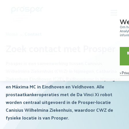
We
Om he
Over Prosper
Analy
Home
→
Contact
infor
Robotchirurgie
Zoek contact met Prosper
Over prostaatkanker
Prosper is een samenwerking tussen Canisius
Patiëntervaringen
Wilhelmina Ziekenhuis (CWZ) in Nijmegen, Catharina
> Pri
Ziekenhuis Eindhoven (CZE), Radboudumc in Nijmegen
Resultaten
en Máxima MC in Eindhoven en Veldhoven. Alle
prostaatkankeroperaties met de Da Vinci Xi robot
Nieuws
worden centraal uitgevoerd in de Prosper-locatie
Contact
Canisius Wilhelmina Ziekenhuis, waardoor CWZ de
fysieke locatie is van Prosper.
Zoeken