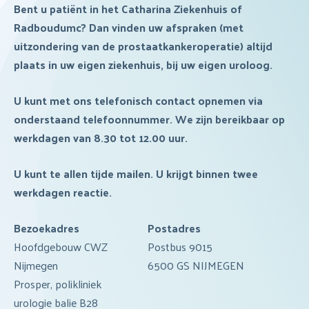
Bent u patiënt in het Catharina Ziekenhuis of
naar:
Radboudumc? Dan vinden uw afspraken (met
Koploperziekenhuis
Veelgestelde vragen
uitzondering van de prostaatkankeroperatie) altijd
plaats in uw eigen ziekenhuis, bij uw eigen uroloog.
U kunt met ons telefonisch contact opnemen via
onderstaand telefoonnummer. We zijn bereikbaar op
werkdagen van 8.30 tot 12.00 uur.
U kunt te allen tijde mailen. U krijgt binnen twee
werkdagen reactie.
Bezoekadres
Postadres
Hoofdgebouw CWZ
Postbus 9015
Nijmegen
6500 GS NIJMEGEN
Prosper, polikliniek
urologie balie B28