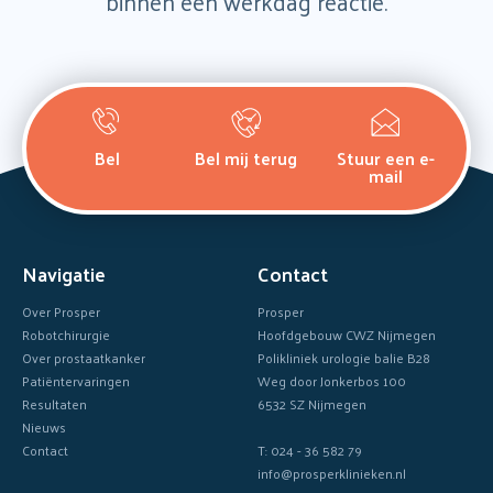
binnen een werkdag reactie.
Bel
Bel mij terug
Stuur een e-
mail
Navigatie
Contact
Over Prosper
Prosper
Robotchirurgie
Hoofdgebouw CWZ Nijmegen
Over prostaatkanker
Polikliniek urologie balie B28
Patiëntervaringen
Weg door Jonkerbos 100
Resultaten
6532 SZ Nijmegen
Nieuws
Contact
T: 024 - 36 582 79
info@prosperklinieken.nl